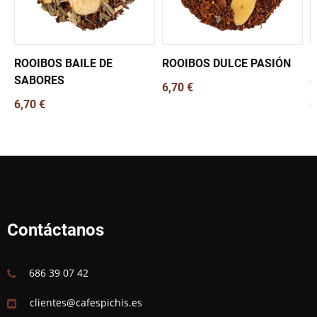
ROOIBOS BAILE DE
ROOIBOS DULCE PASIÓN
R
SABORES
S
6,70 €
6,70 €
6
Contáctanos
686 39 07 42
clientes@cafespichis.es