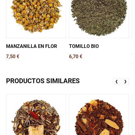
MANZANILLA EN FLOR
TOMILLO BIO
R
S
7,50 €
6,70 €
6
PRODUCTOS SIMILARES
❮
❯