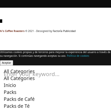
hi's Coffee Roasters
© 2021 - Dessigned by
Factoría Publicidad
Utilizamos cookies propias y de terceros para mejorar la experiencia del usuario a través de
su navegación. Si continúas navegando aceptas su uso.
Política de cookies
Aceptar
All Categories
Enter your keyword...
All Categories
Inicio
Packs
Packs de Café
Packs de Té