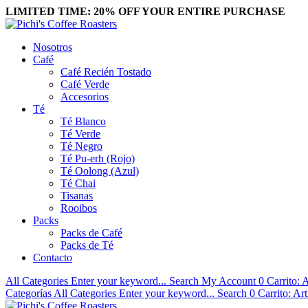
LIMITED TIME: 20% OFF YOUR ENTIRE PURCHASE
Nosotros
Café
Café Recién Tostado
Café Verde
Accesorios
Té
Té Blanco
Té Verde
Té Negro
Té Pu-erh (Rojo)
Té Oolong (Azul)
Té Chai
Tisanas
Rooibos
Packs
Packs de Café
Packs de Té
Contacto
All Categories
Enter your keyword...
Search
My Account
0
Carrito:
A
Categorías
All Categories
Enter your keyword...
Search
0
Carrito:
Art