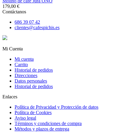
Molino de café Jura ONO
179,00 €
Contáctanos
686 39 07 42
clientes@cafespichis.es
Mi Cuenta
Mi cuenta
Carrito
Historial de pedidos
Direcciones
Datos personales
Historial de pedidos
Enlaces
Política de Privacidad y Protección de datos
Política de Cookies
Aviso legal
Términos y condiciones de compra
Métodos y plazos de entrega