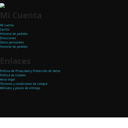
Mi Cuenta
Mi cuenta
Carrito
Historial de pedidos
Direcciones
Datos personales
Historial de pedidos
Enlaces
Política de Privacidad y Protección de datos
Política de Cookies
Aviso legal
Términos y condiciones de compra
Métodos y plazos de entrega