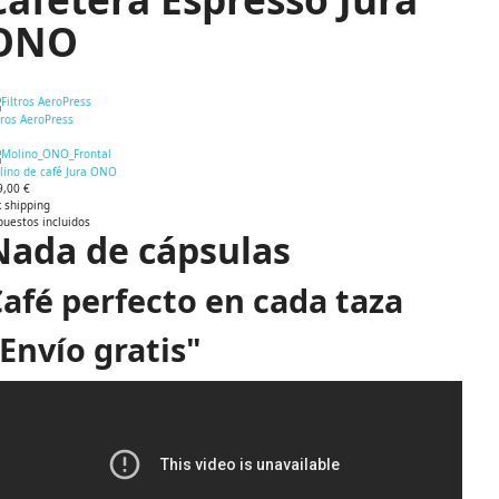
ONO
tros AeroPress
lino de café Jura ONO
9,00 €
 shipping
puestos incluidos
Nada de cápsulas
afé perfecto en cada taza
Envío gratis"