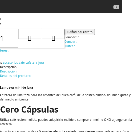
U
A
Añadir al carrito
Compartir
Compartir
Tuitear
terest
gs
accesorios cafe
cafetera
jura
Descripción
Descripción
Detalles del producto
La nueva mini de Jura
Cafetera de una taza para los amantes del buen café, de la sostenibilidad, del buen gusto y
del medio ambiente.
Cero Cápsulas
Utiliza café recién molido, puedes adquirirlo molido o comprar el molino ONO a juego con la
cafetera.
Al no integrar molino de café puedes elegir la variedad que desees para cada extracción o