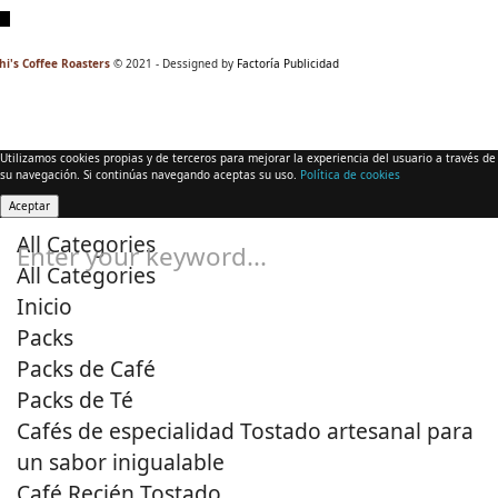
hi's Coffee Roasters
© 2021 - Dessigned by
Factoría Publicidad
Utilizamos cookies propias y de terceros para mejorar la experiencia del usuario a través de
su navegación. Si continúas navegando aceptas su uso.
Política de cookies
Aceptar
All Categories
Enter your keyword...
All Categories
Inicio
Packs
Packs de Café
Packs de Té
Cafés de especialidad Tostado artesanal para
un sabor inigualable
Café Recién Tostado