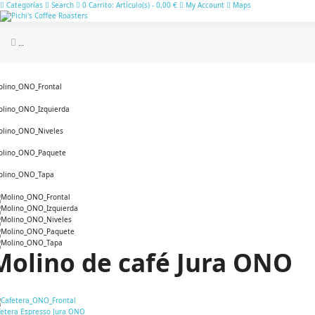
Categorías
Search
0
Carrito:
Artículo(s)
-
0,00 €
My Account
Maps
Cafés de especialidad Tostado artesanal para un sabor ini
Molino de café Jura ONO
fetera Espresso Jura ONO