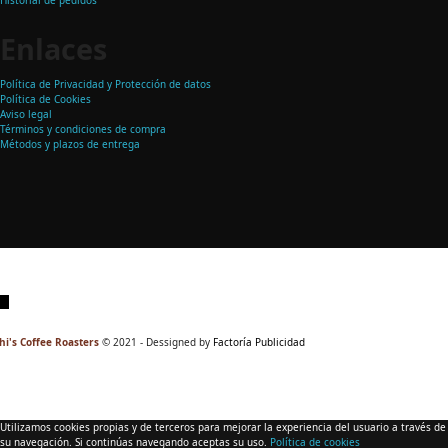
Enlaces
Política de Privacidad y Protección de datos
Política de Cookies
Aviso legal
Términos y condiciones de compra
Métodos y plazos de entrega
hi's Coffee Roasters
© 2021 - Dessigned by
Factoría Publicidad
Utilizamos cookies propias y de terceros para mejorar la experiencia del usuario a través de
su navegación. Si continúas navegando aceptas su uso.
Política de cookies