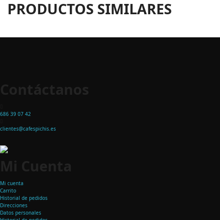
PRODUCTOS SIMILARES
Contáctanos
686 39 07 42
clientes@cafespichis.es
Mi Cuenta
Mi cuenta
Carrito
Historial de pedidos
Direcciones
Datos personales
Historial de pedidos