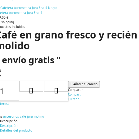
fetera Automatica Jura Ena 4
9,00 €
 shipping
puestos incluidos
Café en grano fresco y recién
molido
 envío gratis "
U
A
Añadir al carrito
Compartir
Compartir
Tuitear
terest
gs
accesorios cafe
jura
molino
Descripción
Descripción
Detalles del producto