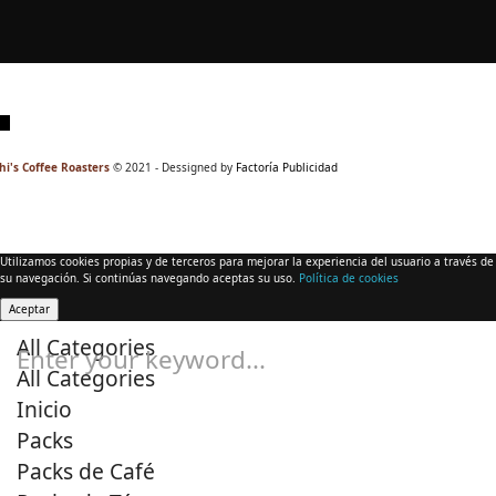
hi's Coffee Roasters
© 2021 - Dessigned by
Factoría Publicidad
Utilizamos cookies propias y de terceros para mejorar la experiencia del usuario a través de
su navegación. Si continúas navegando aceptas su uso.
Política de cookies
Aceptar
All Categories
Enter your keyword...
All Categories
Inicio
Packs
Packs de Café