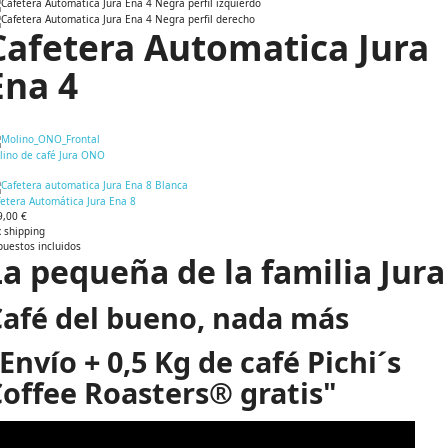
Cafetera Automatica Jura
Ena 4
lino de café Jura ONO
fetera Automática Jura Ena 8
9,00 €
 shipping
puestos incluidos
La pequeña de la familia Jura
Café del bueno, nada más
Envío + 0,5 Kg de café Pichi´s
offee Roasters® gratis"