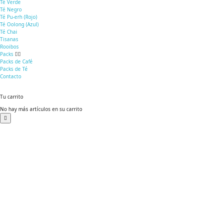
Té Verde
Té Negro
Té Pu-erh (Rojo)
Té Oolong (Azul)
Té Chai
Tisanas
Rooibos
Packs
Packs de Café
Packs de Té
Contacto
Tu carrito
No hay más artículos en su carrito